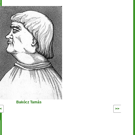
Bakócz Tamás
Előző
Következő
age